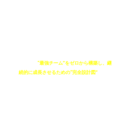
「チーム作り大百科」は、単なるノウハウ集
ではありません。
あなたが
“最強チーム”をゼロから構築し、継
続的に成長させるための“完全設計図”
です。
チームが育てば、収入も時間も、レバレッジ
がかかります。
結果として
「経済的自由」「時間的自由」
「精神的なゆとり」
が生まれます。